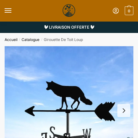
Sauter
Skip
à
to
0
la
content
navigation
🐓 LIVRAISON OFFERTE 🐓
Accueil
Catalogue
Girouette De Toit Loup
/
/