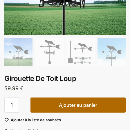
Girouette De Toit Loup
59.99
€
quantité
Ajouter au panier
de
Girouette
Ajouter à la liste de souhaits
De
Toit