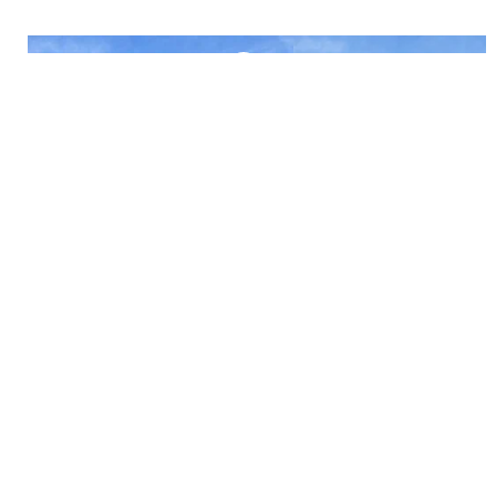
Girouette De Toit Coq
Girouette De Toit Véhicu
59.99
€
59.99
€
Ajouter au panier
Choix des options