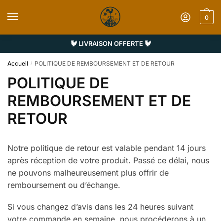
Sauter
Skip
à
to
0
la
content
navigation
🐓 LIVRAISON OFFERTE 🐓
Accueil
POLITIQUE DE REMBOURSEMENT ET DE RETOUR
/
POLITIQUE DE
REMBOURSEMENT ET DE
RETOUR
Notre politique de retour est valable pendant 14 jours
après réception de votre produit. Passé ce délai, nous
ne pouvons malheureusement plus offrir de
remboursement ou d’échange.
Si vous changez d’avis dans les 24 heures suivant
votre commande en semaine, nous procéderons à un