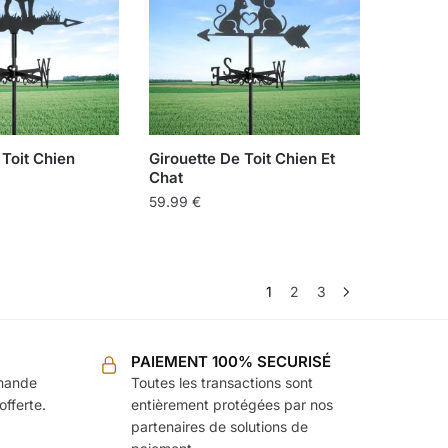
Les
options
peuvent
être
choisies
sur
la
 Toit Chien
Girouette De Toit Chien Et
page
Chat
du
59.99
€
produit
1
2
3
PAIEMENT 100% SECURISÉ
mmande
Toutes les transactions sont
offerte.
entièrement protégées par nos
partenaires de solutions de