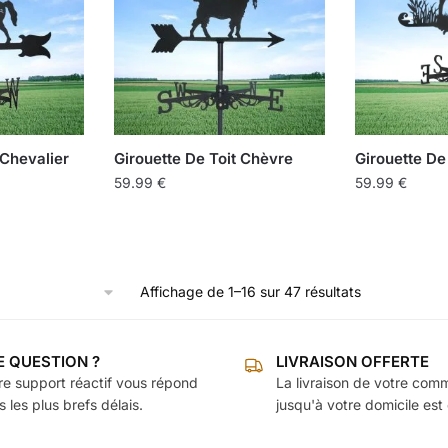
Les
options
peuvent
être
choisies
sur
la
 Chevalier
Girouette De Toit Chèvre
Girouette De
page
59.99
€
59.99
€
du
Ce
produit
produit
a
plusieurs
Affichage de 1–16 sur 47 résultats
variations.
Les
E QUESTION ?
LIVRAISON OFFERTE
options
re support réactif vous répond
La livraison de votre co
peuvent
 les plus brefs délais.
jusqu'à votre domicile est 
être
choisies