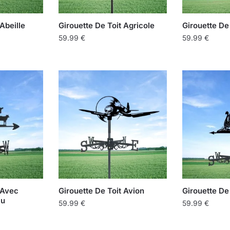
Abeille
Girouette De Toit Agricole
Girouette De 
59.99
€
59.99
€
Ce
produit
a
plusieurs
variations.
Les
options
peuvent
être
choisies
sur
 Avec
Girouette De Toit Avion
Girouette De
la
au
59.99
€
59.99
€
page
Ce
Ce
du