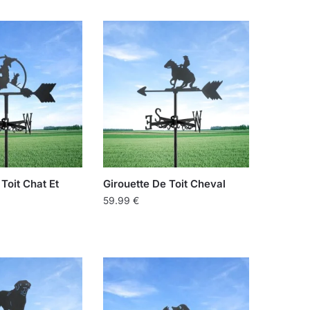
Toit Chat Et
Girouette De Toit Cheval
59.99
€
Ce
produit
a
plusieurs
variations.