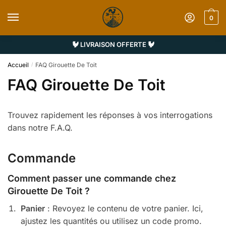
Sauter
Skip
à
to
0
la
content
navigation
🐓 LIVRAISON OFFERTE 🐓
Accueil
FAQ Girouette De Toit
/
FAQ Girouette De Toit
Trouvez rapidement les réponses à vos interrogations
dans notre F.A.Q.
Commande
Comment passer une commande chez
Girouette De Toit ?
Panier
: Revoyez le contenu de votre panier. Ici,
ajustez les quantités ou utilisez un code promo.