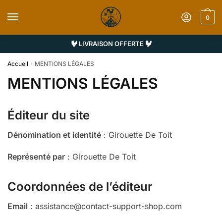
Sauter
Skip
à
to
0
la
content
navigation
🐓 LIVRAISON OFFERTE 🐓
Accueil
MENTIONS LÉGALES
/
MENTIONS LÉGALES
Éditeur du site
Dénomination et identité
: Girouette De Toit
Représenté par
: Girouette De Toit
Coordonnées de l’éditeur
Email
: assistance@contact-support-shop.com