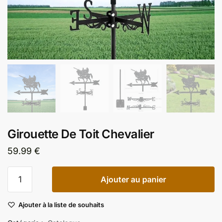
Girouette De Toit Chevalier
59.99
€
quantité
Ajouter au panier
de
Girouette
Ajouter à la liste de souhaits
De
Toit