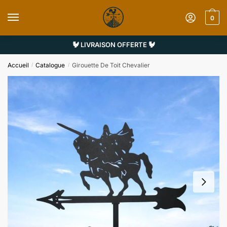
Sauter
Skip
à
to
0
la
content
navigation
🐓 LIVRAISON OFFERTE 🐓
Accueil
Catalogue
Girouette De Toit Chevalier
/
/