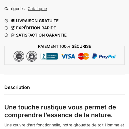
Toit
Catégorie :
Catalogue
Homme
Et
🚚
LIVRAISON GRATUITE
Son
📦 EXP
ÉDITION RAPIDE
Chien
💯
SATISFACTION GARANTIE
PAIEMENT 100% SÉCURISÉ
Description
Une touche rustique vous permet de
comprendre l’essence de la nature.
Une œuvre d’art fonctionnelle, notre girouette de toit Homme et