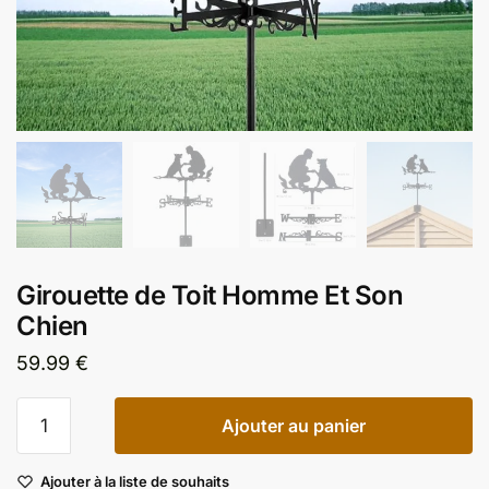
Girouette de Toit Homme Et Son
Chien
59.99
€
quantité
Ajouter au panier
de
Girouette
Ajouter à la liste de souhaits
de