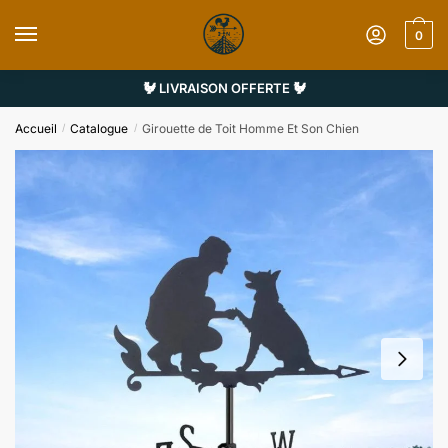
Sauter
Skip
à
to
0
la
content
navigation
🐓 LIVRAISON OFFERTE 🐓
Accueil
Catalogue
Girouette de Toit Homme Et Son Chien
/
/