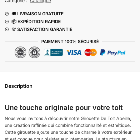
Catégorie :
Catalogue
Abeille
🚚
LIVRAISON GRATUITE
📦 EXP
ÉDITION RAPIDE
💯
SATISFACTION GARANTIE
PAIEMENT 100% SÉCURISÉ
Description
Une touche originale pour votre toit
Nous vous invitons à découvrir notre Girouette De Toit Abeille,
une création raffinée qui combine fonctionnalité et esthétique.
Cette girouette ajoute une touche de charme à votre extérieur
et est conçue pour résister aux intempéries. La structure en