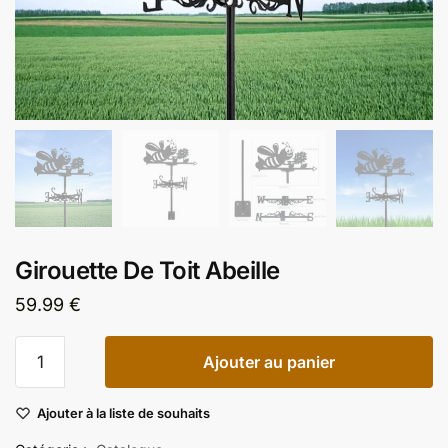
Girouette De Toit Abeille
59.99
€
quantité
Ajouter au panier
de
Girouette
Ajouter à la liste de souhaits
De
Toit