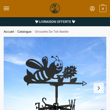
Sauter
Skip
à
to
0
la
content
navigation
🐓 LIVRAISON OFFERTE 🐓
Accueil
Catalogue
Girouette De Toit Abeille
/
/